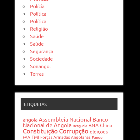
Polícia
Política
Política
Religião
Saúde
Saúde
Segurança
Sociedade
Sonangol
Terras
ETIQUETAS
Assembleia Nacional
Banco
angola
Nacional de Angola
BNA
China
Benguela
Constituição
Corrupção
eleições
FMI
FAA
Forças Armadas Angolanas
Fundo