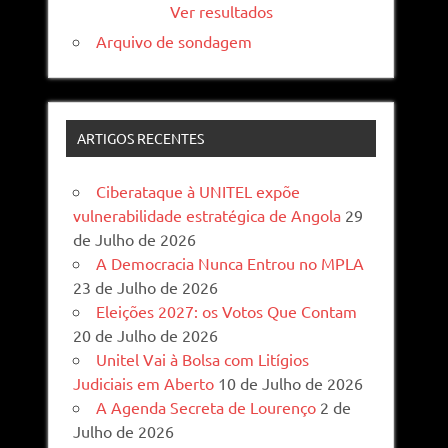
Ver resultados
Arquivo de sondagem
ARTIGOS RECENTES
Ciberataque à UNITEL expõe
vulnerabilidade estratégica de Angola
29
de Julho de 2026
A Democracia Nunca Entrou no MPLA
23 de Julho de 2026
Eleições 2027: os Votos Que Contam
20 de Julho de 2026
Unitel Vai à Bolsa com Litígios
Judiciais em Aberto
10 de Julho de 2026
A Agenda Secreta de Lourenço
2 de
Julho de 2026