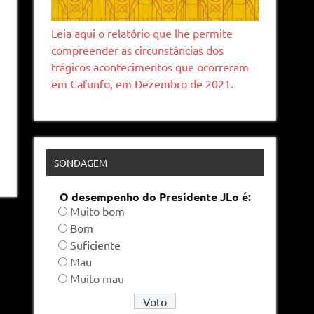
Leia aqui o relatório que lhe permite
compreender as circunstâncias dos
trágicos acontecimentos que ocorreram
em Cafunfo, em Dezembro de 2021.
SONDAGEM
O desempenho do Presidente JLo é:
Muito bom
Bom
Suficiente
Mau
Muito mau