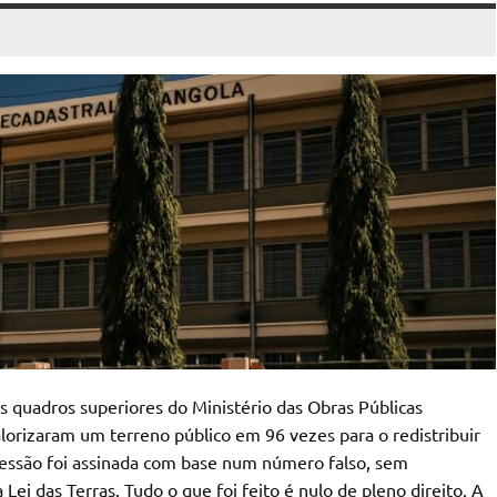
os quadros superiores do Ministério das Obras Públicas
lorizaram um terreno público em 96 vezes para o redistribuir
cessão foi assinada com base num número falso, sem
ei das Terras. Tudo o que foi feito é nulo de pleno direito. A