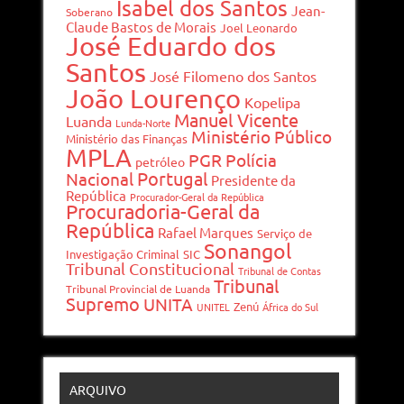
Isabel dos Santos
Jean-
Soberano
Claude Bastos de Morais
Joel Leonardo
José Eduardo dos
Santos
José Filomeno dos Santos
João Lourenço
Kopelipa
Manuel Vicente
Luanda
Lunda-Norte
Ministério Público
Ministério das Finanças
MPLA
PGR
Polícia
petróleo
Portugal
Nacional
Presidente da
República
Procurador-Geral da República
Procuradoria-Geral da
República
Rafael Marques
Serviço de
Sonangol
Investigação Criminal
SIC
Tribunal Constitucional
Tribunal de Contas
Tribunal
Tribunal Provincial de Luanda
Supremo
UNITA
Zenú
UNITEL
África do Sul
ARQUIVO