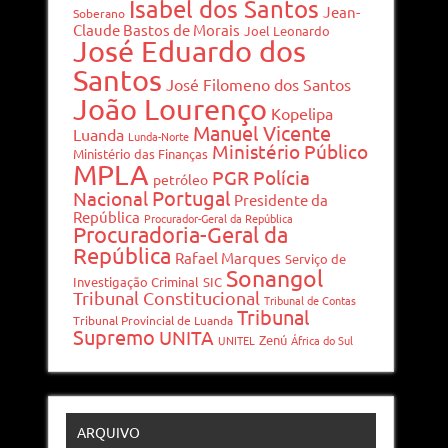
Isabel dos Santos
Jean-
Soberano
Claude Bastos de Morais
Joel Leonardo
José Eduardo dos
Santos
José Filomeno dos Santos
João Lourenço
Kopelipa
Manuel Vicente
Luanda
Lunda-Norte
Ministério Público
Ministério das Finanças
MPLA
PGR
Polícia
petróleo
Portugal
Nacional
Presidente da
República
Procurador-Geral da República
Procuradoria-Geral da
República
Rafael Marques
Serviço de
Sonangol
Investigação Criminal
SIC
Tribunal Constitucional
Tribunal de Contas
Tribunal
Tribunal Provincial de Luanda
Supremo
UNITA
Zenú
UNITEL
África do Sul
ARQUIVO