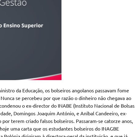
ministro da Educação, os bolseiros angolanos passavam fome
. Nunca se percebeu por que razão o dinheiro não chegava ao
condenou o ex-director do INABE (Instituto Nacional de Bolsas
lidade, Domingos Joaquim António, e Aníbal Candeeiro, ex-
ro por terem criado falsos bolseiros. Passaram-se catorze anos,
hoje uma carta que os estudantes bolseiros do INAGBE
 Polónia dirigiram à directora-geral da instituição, e que já