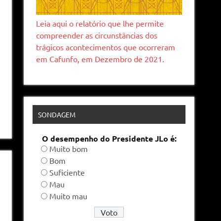
Leia aqui o relatório que lhe permite
compreender as circunstâncias dos
trágicos acontecimentos que ocorreram
em Cafunfo, em Dezembro de 2021.
SONDAGEM
O desempenho do Presidente JLo é:
Muito bom
Bom
Suficiente
Mau
Muito mau