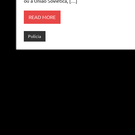
ou a União Soviética, […]
READ MORE
Polícia