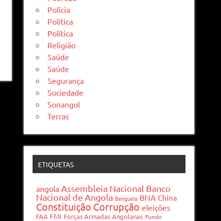
Polícia
Política
Política
Religião
Saúde
Saúde
Segurança
Sociedade
Sonangol
Terras
ETIQUETAS
Assembleia Nacional
Banco
angola
Nacional de Angola
BNA
China
Benguela
Constituição
Corrupção
eleições
FMI
FAA
Forças Armadas Angolanas
Fundo