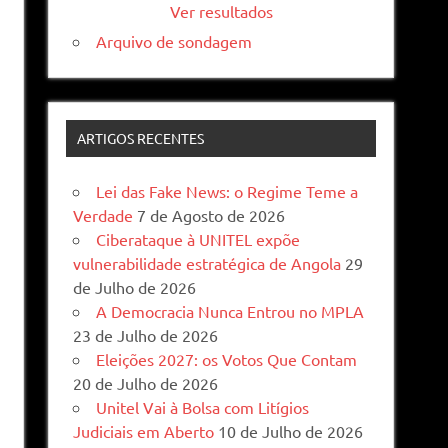
Ver resultados
Arquivo de sondagem
ARTIGOS RECENTES
Lei das Fake News: o Regime Teme a
Verdade
7 de Agosto de 2026
Ciberataque à UNITEL expõe
vulnerabilidade estratégica de Angola
29
de Julho de 2026
A Democracia Nunca Entrou no MPLA
23 de Julho de 2026
Eleições 2027: os Votos Que Contam
20 de Julho de 2026
Unitel Vai à Bolsa com Litígios
Judiciais em Aberto
10 de Julho de 2026