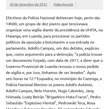
20 de Setembro de 2012
Maka Angola
Efectivos da Polícia Nacional detiveram hoje, perto das
14h00, um grupo de dez jovens que tencionava
organizar uma vigília diante da presidência da UNITA, na
Maianga, em Luanda, para pressionar os partidos
políticos da oposição a boicotarem a sua entrada no
parlamento. Adolfo Campos, um dos detidos, explicou
que, como argumento para a detenção, “a polícia trouxe
um documento forjado, com data de 2011, a dizer que o
Governo Provincial de Luanda recusou o nosso pedido
de vigília e, por isso, tínhamos de ser levados”. Após
seis horas na 12.ª Esquadra, no município do Cazenga, a
Polícia Nacional libertou os jovens Adolfo António,
Adolfo Campos, Belo Morete, Hugo Calumbo, Jang
Nómada, Luaty Beirão “Brigadeiro Mata Fracos”, Pedro
Sebastião “Explosivo Mental”, Pedrowski Teca, Rosa
Mendes e Tukayano Rosalino. “O comandante Eduardo