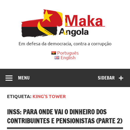
Skip
to
content
Em defesa da democracia, contra a corrupção
Português
English
MENU
SIDEBAR
ETIQUETA:
KING’S TOWER
INSS: PARA ONDE VAI O DINHEIRO DOS
CONTRIBUINTES E PENSIONISTAS (PARTE 2)