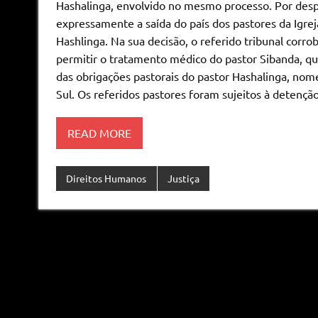
Hashalinga, envolvido no mesmo processo. Por des
expressamente a saída do país dos pastores da Igre
Hashlinga. Na sua decisão, o referido tribunal corr
permitir o tratamento médico do pastor Sibanda, 
das obrigações pastorais do pastor Hashalinga, nom
Sul. Os referidos pastores foram sujeitos à detenção
READ MORE
Direitos Humanos
Justiça