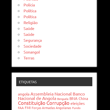
Polícia
Política
Política
Religião
Saúde
Saúde
Segurança
Sociedade
Sonangol
Terras
ETIQUETAS
Assembleia Nacional
Banco
angola
Nacional de Angola
BNA
China
Benguela
Constituição
Corrupção
eleições
FMI
FAA
Forças Armadas Angolanas
Fundo