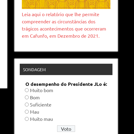
Leia aqui o relatório que lhe permite
compreender as circunstâncias dos
trágicos acontecimentos que ocorreram
em Cafunfo, em Dezembro de 2021.
SONDAGEM
O desempenho do Presidente JLo é:
Muito bom
Bom
Suficiente
Mau
Muito mau