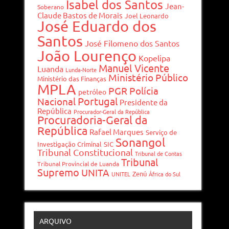
Isabel dos Santos
Jean-
Soberano
Claude Bastos de Morais
Joel Leonardo
José Eduardo dos
Santos
José Filomeno dos Santos
João Lourenço
Kopelipa
Manuel Vicente
Luanda
Lunda-Norte
Ministério Público
Ministério das Finanças
MPLA
PGR
Polícia
petróleo
Portugal
Nacional
Presidente da
República
Procurador-Geral da República
Procuradoria-Geral da
República
Rafael Marques
Serviço de
Sonangol
Investigação Criminal
SIC
Tribunal Constitucional
Tribunal de Contas
Tribunal
Tribunal Provincial de Luanda
Supremo
UNITA
Zenú
UNITEL
África do Sul
ARQUIVO