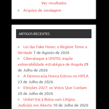
Ver resultados
Arquivo de sondagem
ARTIGOS RECENTES
Lei das Fake News: o Regime Teme a
Verdade
7 de Agosto de 2026
Ciberataque à UNITEL expõe
vulnerabilidade estratégica de Angola
29
de Julho de 2026
A Democracia Nunca Entrou no MPLA
23 de Julho de 2026
Eleições 2027: os Votos Que Contam
20 de Julho de 2026
Unitel Vai à Bolsa com Litígios
Judiciais em Aberto
10 de Julho de 2026