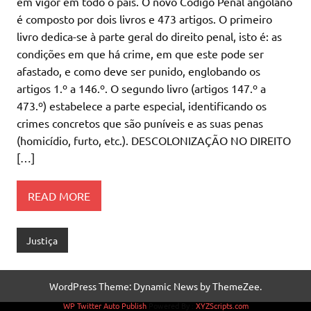
em vigor em todo o país. O novo Código Penal angolano
é composto por dois livros e 473 artigos. O primeiro
livro dedica-se à parte geral do direito penal, isto é: as
condições em que há crime, em que este pode ser
afastado, e como deve ser punido, englobando os
artigos 1.º a 146.º. O segundo livro (artigos 147.º a
473.º) estabelece a parte especial, identificando os
crimes concretos que são puníveis e as suas penas
(homicídio, furto, etc.). DESCOLONIZAÇÃO NO DIREITO
[…]
READ MORE
Justiça
WordPress Theme: Dynamic News by ThemeZee.
WP Twitter Auto Publish
Powered By :
XYZScripts.com