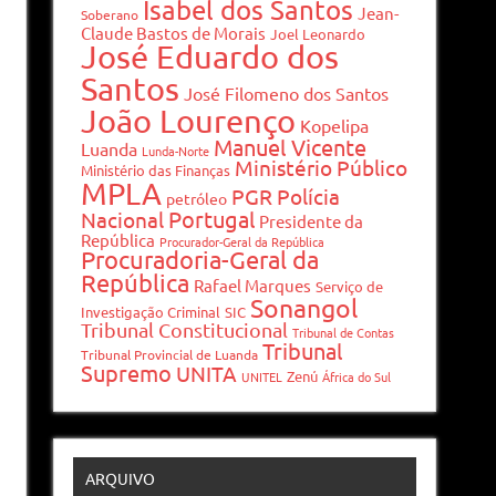
Isabel dos Santos
Jean-
Soberano
Claude Bastos de Morais
Joel Leonardo
José Eduardo dos
Santos
José Filomeno dos Santos
João Lourenço
Kopelipa
Manuel Vicente
Luanda
Lunda-Norte
Ministério Público
Ministério das Finanças
MPLA
PGR
Polícia
petróleo
Portugal
Nacional
Presidente da
República
Procurador-Geral da República
Procuradoria-Geral da
República
Rafael Marques
Serviço de
Sonangol
Investigação Criminal
SIC
Tribunal Constitucional
Tribunal de Contas
Tribunal
Tribunal Provincial de Luanda
Supremo
UNITA
Zenú
UNITEL
África do Sul
ARQUIVO