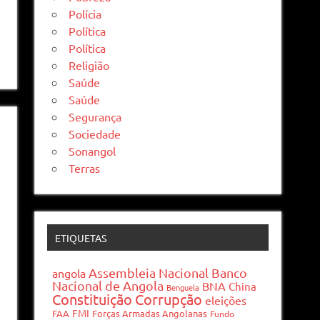
Polícia
Política
Política
Religião
Saúde
Saúde
Segurança
Sociedade
Sonangol
Terras
ETIQUETAS
Assembleia Nacional
Banco
angola
Nacional de Angola
BNA
China
Benguela
Constituição
Corrupção
eleições
FMI
FAA
Forças Armadas Angolanas
Fundo