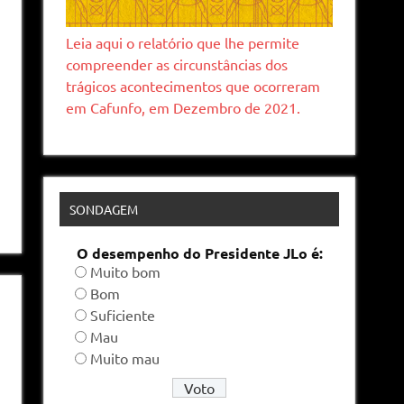
Leia aqui o relatório que lhe permite
compreender as circunstâncias dos
trágicos acontecimentos que ocorreram
em Cafunfo, em Dezembro de 2021.
SONDAGEM
O desempenho do Presidente JLo é:
Muito bom
Bom
Suficiente
Mau
Muito mau