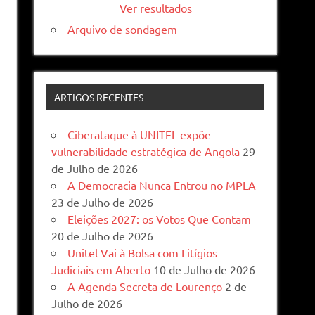
Ver resultados
Arquivo de sondagem
ARTIGOS RECENTES
Ciberataque à UNITEL expõe
vulnerabilidade estratégica de Angola
29
de Julho de 2026
A Democracia Nunca Entrou no MPLA
23 de Julho de 2026
Eleições 2027: os Votos Que Contam
20 de Julho de 2026
Unitel Vai à Bolsa com Litígios
Judiciais em Aberto
10 de Julho de 2026
A Agenda Secreta de Lourenço
2 de
Julho de 2026