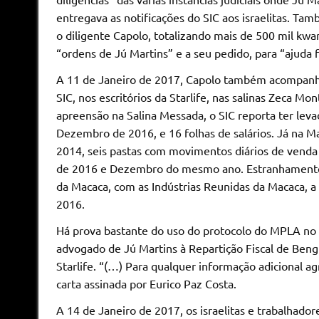
entregava as notificações do SIC aos israelitas. T
o diligente Capolo, totalizando mais de 500 mil kwa
“ordens de Jú Martins” e a seu pedido, para “ajuda f
A 11 de Janeiro de 2017, Capolo também acompanho
SIC, nos escritórios da Starlife, nas salinas Zeca Mo
apreensão na Salina Messada, o SIC reporta ter levad
Dezembro de 2016, e 16 folhas de salários. Já na M
2014, seis pastas com movimentos diários de venda 
de 2016 e Dezembro do mesmo ano. Estranhamente, a
da Macaca, com as Indústrias Reunidas da Macaca, 
2016.
Há prova bastante do uso do protocolo do MPLA no â
advogado de Jú Martins à Repartição Fiscal de Bengue
Starlife. “(…) Para qualquer informação adicional a
carta assinada por Eurico Paz Costa.
A 14 de Janeiro de 2017, os israelitas e trabalhador