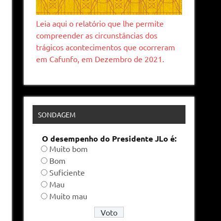
Leia aqui o relatório que lhe permite
compreender as circunstâncias dos
trágicos acontecimentos que ocorreram
em Cafunfo, em Dezembro de 2021.
SONDAGEM
O desempenho do Presidente JLo é:
Muito bom
Bom
Suficiente
Mau
Muito mau