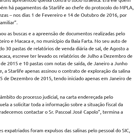
ambém há pagamentos da Starlife ao chefe do protocolo do MPLA,
nzas – nos dias 1 de Fevereiro e 14 de Outubro de 2016, por
amiliar”.
u as buscas e a apreensão de documentos realizadas pelo
nteiro e Macaca e, no município da Baía Farta. No seu auto de
o 30 pastas de relatórios de venda diária de sal, de Agosto a
acaca, escreve ter levado os relatórios de Julho a Dezembro de
de 2015 e 10 pastas com notas de saída, de Janeiro a Junho
 Starlife apenas assinou o contrato de exploração da salina
a 5 de Dezembro de 2015, tendo iniciado apenas em Janeiro de
mbito do processo judicial, na carta endereçada pelo
la a solicitar toda a informação sobre a situação fiscal da
gradecemos contactar o Sr. Pascoal José Capolo”, termina a
es expatriados foram expulsos das salinas pelo pessoal do SIC,