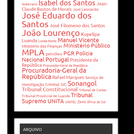
Isabel dos Santos
Jean-
Soberano
Claude Bastos de Morais
Joel Leonardo
José Eduardo dos
Santos
José Filomeno dos Santos
João Lourenço
Kopelipa
Manuel Vicente
Luanda
Lunda-Norte
Ministério Público
Ministério das Finanças
MPLA
PGR
Polícia
petróleo
Portugal
Nacional
Presidente da
República
Procurador-Geral da República
Procuradoria-Geral da
República
Rafael Marques
Serviço de
Sonangol
Investigação Criminal
SIC
Tribunal Constitucional
Tribunal de Contas
Tribunal
Tribunal Provincial de Luanda
Supremo
UNITA
Zenú
UNITEL
África do Sul
ARQUIVO