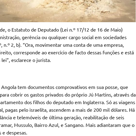
de, o Estatuto de Deputado (Lei n.º 17/12 de 16 de Maio)
istração, gerência ou qualquer cargo social em sociedades
.º, n.º 2, b). “Ora, movimentar uma conta de uma empresa,
eito, corresponde ao exercício de facto dessas funções e está
ei”, esclarece o jurista.
ka Angola tem documentos comprovativos em sua posse, que
ara cobrir os gastos privados do próprio Jú Martins, através da
apartamento dos filhos do deputado em Inglaterra. Só as viagens
al, pagas pelo israelita, ascendem a mais de 200 mil dólares. Há
ância e telemóveis de última geração, reabilitação de seis
amar, Mussulo, Bairro Azul, e Sangano. Mais adiantaram que o
s e despesas.