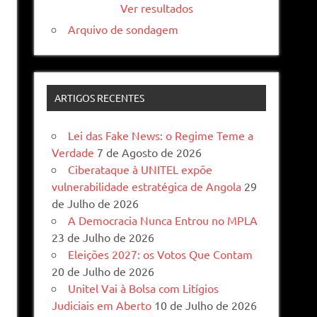
Ver resultados
Arquivo de sondagem
ARTIGOS RECENTES
Lei das Fake News: o Regime Teme a
Verdade
7 de Agosto de 2026
Ciberataque à UNITEL expõe
vulnerabilidade estratégica de Angola
29
de Julho de 2026
A Democracia Nunca Entrou no MPLA
23 de Julho de 2026
Eleições 2027: os Votos Que Contam
20 de Julho de 2026
Unitel Vai à Bolsa com Litígios
Judiciais em Aberto
10 de Julho de 2026