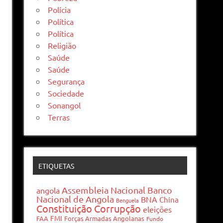
Polícia
Política
Política
Religião
Saúde
Saúde
Segurança
Sociedade
Sonangol
Terras
ETIQUETAS
Assembleia Nacional
Banco
angola
Nacional de Angola
BNA
China
Benguela
Constituição
Corrupção
eleições
FMI
FAA
Forças Armadas Angolanas
Fundo