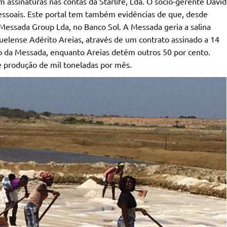
 assinaturas nas contas da Starlife, Lda. O sócio-gerente David
pessoais. Este portal tem também evidências de que, desde
 Messada Group Lda, no Banco Sol. A Messada geria a salina
elense Adérito Areias, através de um contrato assinado a 14
to da Messada, enquanto Areias detém outros 50 por cento.
e produção de mil toneladas por mês.